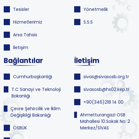
Tesisler
Yönetmelik
Hizmetlerimiz
S.S.S
Arsa Tahsis
İletişim
Bağlantılar
İletişim
Cumhurbaşkanlığı
sivas@sivasosb.org.tr
T.C Sanayi ve Teknoloji
sivasosb@hs02.kep.tr
Bakanlığı
+90(346)218 14 00
Çevre Şehircilik ve İklim
Ahmetturangazi OSB
Değişikliği Bakanlığı
Mahallesi 10.Sokak No: 2
OSBÜK
Merkez/SİVAS