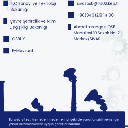
T.C Sanayi ve Teknoloji
sivasosb@hs02.kep.tr
Bakanlığı
+90(346)218 14 00
Çevre Şehircilik ve İklim
Ahmetturangazi OSB
Değişikliği Bakanlığı
Mahallesi 10.Sokak No: 2
OSBÜK
Merkez/SİVAS
E-Mevzuat
Bu web sitesi, hizmetlerimizden en iyi şekilde yararlanabilmeniz için
yasal düzenlemelere uygun çerezler kullanır.