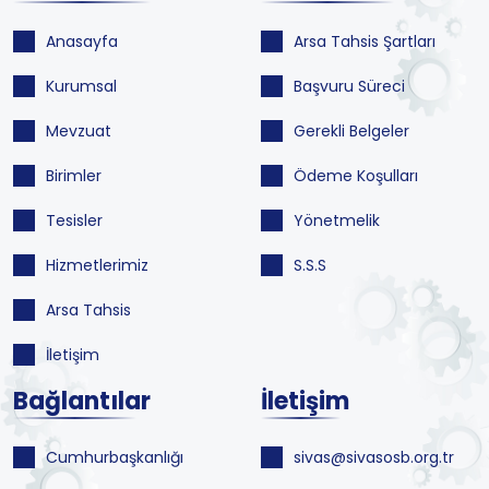
Anasayfa
Arsa Tahsis Şartları
Kurumsal
Başvuru Süreci
Mevzuat
Gerekli Belgeler
Birimler
Ödeme Koşulları
Tesisler
Yönetmelik
Hizmetlerimiz
S.S.S
Arsa Tahsis
İletişim
Bağlantılar
İletişim
Cumhurbaşkanlığı
sivas@sivasosb.org.tr