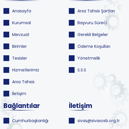
Anasayfa
Arsa Tahsis Şartları
Kurumsal
Başvuru Süreci
Mevzuat
Gerekli Belgeler
Birimler
Ödeme Koşulları
Tesisler
Yönetmelik
Hizmetlerimiz
S.S.S
Arsa Tahsis
İletişim
Bağlantılar
İletişim
Cumhurbaşkanlığı
sivas@sivasosb.org.tr