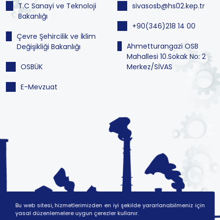
T.C Sanayi ve Teknoloji
sivasosb@hs02.kep.tr
Bakanlığı
+90(346)218 14 00
Çevre Şehircilik ve İklim
Ahmetturangazi OSB
Değişikliği Bakanlığı
Mahallesi 10.Sokak No: 2
OSBÜK
Merkez/SİVAS
E-Mevzuat
Bu web sitesi, hizmetlerimizden en iyi şekilde yararlanabilmeniz için
yasal düzenlemelere uygun çerezler kullanır.