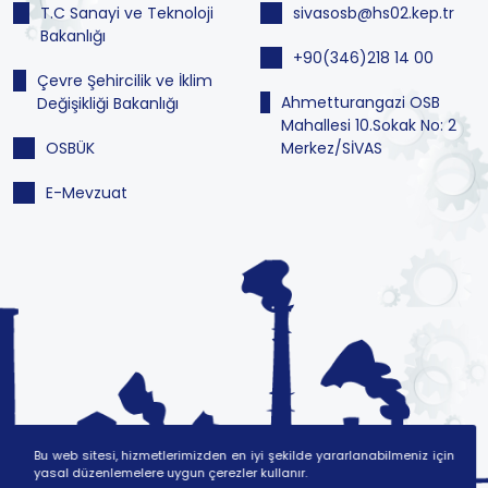
T.C Sanayi ve Teknoloji
sivasosb@hs02.kep.tr
Bakanlığı
+90(346)218 14 00
Çevre Şehircilik ve İklim
Ahmetturangazi OSB
Değişikliği Bakanlığı
Mahallesi 10.Sokak No: 2
OSBÜK
Merkez/SİVAS
E-Mevzuat
Bu web sitesi, hizmetlerimizden en iyi şekilde yararlanabilmeniz için
yasal düzenlemelere uygun çerezler kullanır.