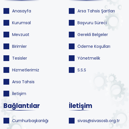
Anasayfa
Arsa Tahsis Şartları
Kurumsal
Başvuru Süreci
Mevzuat
Gerekli Belgeler
Birimler
Ödeme Koşulları
Tesisler
Yönetmelik
Hizmetlerimiz
S.S.S
Arsa Tahsis
İletişim
Bağlantılar
İletişim
Cumhurbaşkanlığı
sivas@sivasosb.org.tr