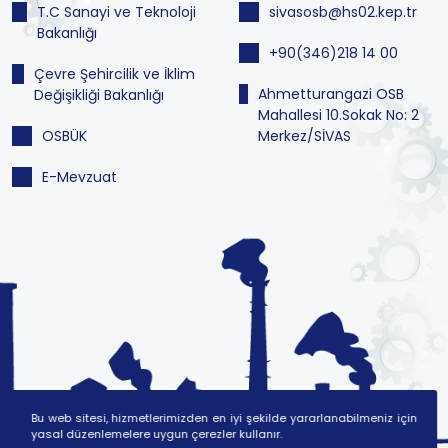
T.C Sanayi ve Teknoloji
sivasosb@hs02.kep.tr
Bakanlığı
+90(346)218 14 00
Çevre Şehircilik ve İklim
Ahmetturangazi OSB
Değişikliği Bakanlığı
Mahallesi 10.Sokak No: 2
OSBÜK
Merkez/SİVAS
E-Mevzuat
Bu web sitesi, hizmetlerimizden en iyi şekilde yararlanabilmeniz için
yasal düzenlemelere uygun çerezler kullanır.