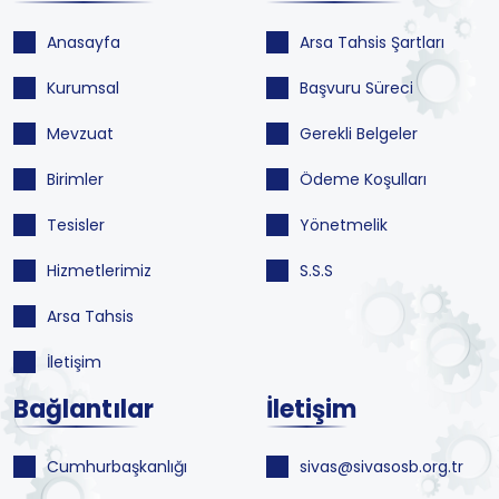
Anasayfa
Arsa Tahsis Şartları
Kurumsal
Başvuru Süreci
Mevzuat
Gerekli Belgeler
Birimler
Ödeme Koşulları
Tesisler
Yönetmelik
Hizmetlerimiz
S.S.S
Arsa Tahsis
İletişim
Bağlantılar
İletişim
Cumhurbaşkanlığı
sivas@sivasosb.org.tr