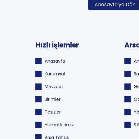
Anasayfa'ya Dön
Hızlı İşlemler
Arsa
Anasayfa
Ar
Kurumsal
Ba
Mevzuat
Ge
Birimler
Öd
Tesisler
Yö
Hizmetlerimiz
S.
Arsa Tahsis