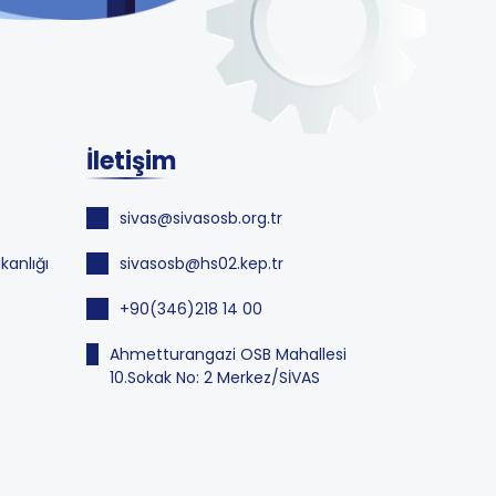
İletişim
sivas@sivasosb.org.tr
kanlığı
sivasosb@hs02.kep.tr
+90(346)218 14 00
Ahmetturangazi OSB Mahallesi
10.Sokak No: 2 Merkez/SİVAS