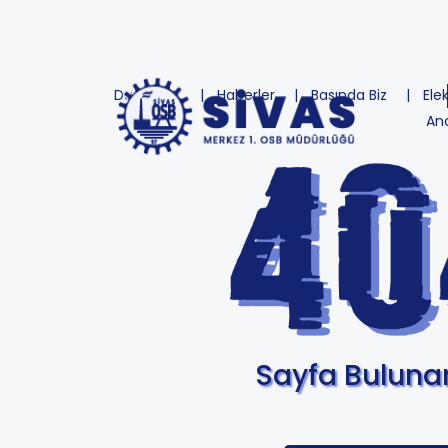
Duyurular
Haberler
Basında Biz
Ele
An
Sayfa Bulun