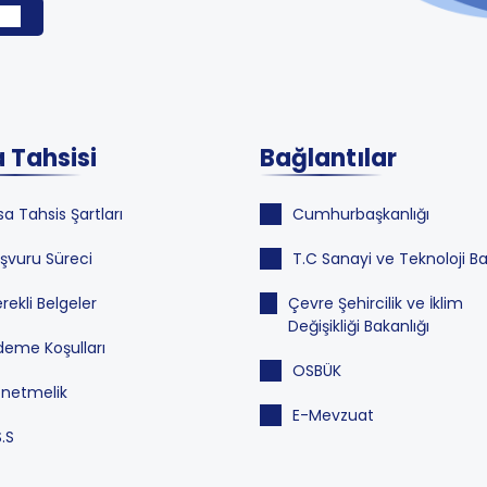
 Tahsisi
Bağlantılar
sa Tahsis Şartları
Cumhurbaşkanlığı
şvuru Süreci
T.C Sanayi ve Teknoloji Ba
rekli Belgeler
Çevre Şehircilik ve İklim
Değişikliği Bakanlığı
eme Koşulları
OSBÜK
netmelik
E-Mevzuat
S.S