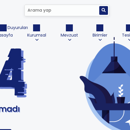
ktrik Duyuruları
asayfa
Kurumsal
Mevzuat
Birimler
Tesi
amadı