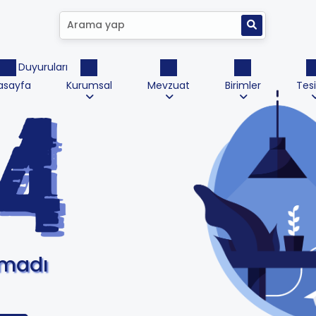
ktrik Duyuruları
asayfa
Kurumsal
Mevzuat
Birimler
Tesi
amadı