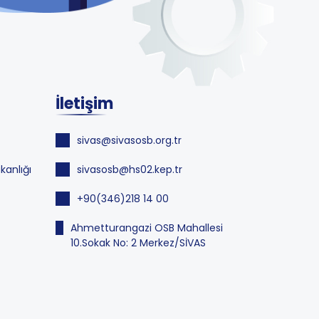
İletişim
sivas@sivasosb.org.tr
kanlığı
sivasosb@hs02.kep.tr
+90(346)218 14 00
Ahmetturangazi OSB Mahallesi
10.Sokak No: 2 Merkez/SİVAS