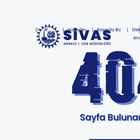
Duyurular
Haberler
Basında Biz
Ele
An
Sayfa Bulun