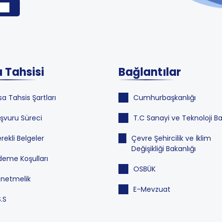
 Tahsisi
Bağlantılar
sa Tahsis Şartları
Cumhurbaşkanlığı
şvuru Süreci
T.C Sanayi ve Teknoloji Ba
rekli Belgeler
Çevre Şehircilik ve İklim
Değişikliği Bakanlığı
eme Koşulları
OSBÜK
netmelik
E-Mevzuat
S.S