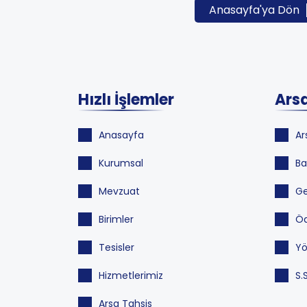
Anasayfa'ya Dön
Hızlı İşlemler
Arsa
Anasayfa
Ar
Kurumsal
Ba
Mevzuat
Ge
Birimler
Öd
Tesisler
Yö
Hizmetlerimiz
S.
Arsa Tahsis