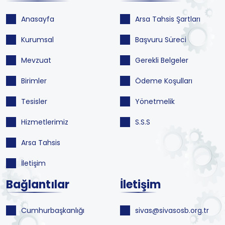
Anasayfa
Arsa Tahsis Şartları
Kurumsal
Başvuru Süreci
Mevzuat
Gerekli Belgeler
Birimler
Ödeme Koşulları
Tesisler
Yönetmelik
Hizmetlerimiz
S.S.S
Arsa Tahsis
İletişim
Bağlantılar
İletişim
Cumhurbaşkanlığı
sivas@sivasosb.org.tr