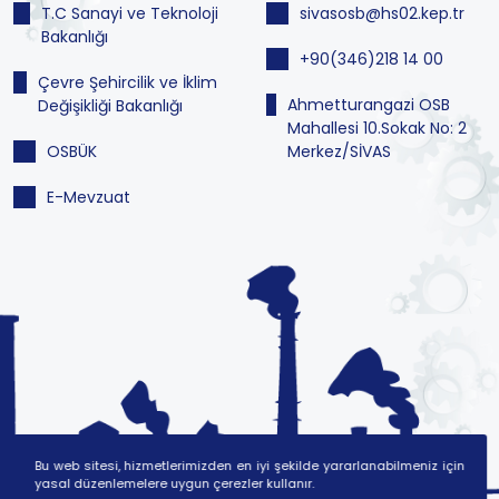
T.C Sanayi ve Teknoloji
sivasosb@hs02.kep.tr
Bakanlığı
+90(346)218 14 00
Çevre Şehircilik ve İklim
Ahmetturangazi OSB
Değişikliği Bakanlığı
Mahallesi 10.Sokak No: 2
OSBÜK
Merkez/SİVAS
E-Mevzuat
Bu web sitesi, hizmetlerimizden en iyi şekilde yararlanabilmeniz için
yasal düzenlemelere uygun çerezler kullanır.