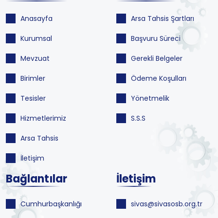
Anasayfa
Arsa Tahsis Şartları
Kurumsal
Başvuru Süreci
Mevzuat
Gerekli Belgeler
Birimler
Ödeme Koşulları
Tesisler
Yönetmelik
Hizmetlerimiz
S.S.S
Arsa Tahsis
İletişim
Bağlantılar
İletişim
Cumhurbaşkanlığı
sivas@sivasosb.org.tr