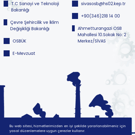
T.C Sanayi ve Teknoloji
sivasosb@hs02.kep.tr
Bakanlığı
+90(346)218 14 00
Çevre Şehircilik ve İklim
Ahmetturangazi OSB
Değişikliği Bakanlığı
Mahallesi 10.Sokak No: 2
OSBÜK
Merkez/SİVAS
E-Mevzuat
Bu web sitesi, hizmetlerimizden en iyi şekilde yararlanabilmeniz için
yasal düzenlemelere uygun çerezler kullanır.