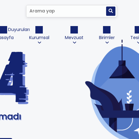
ktrik Duyuruları
asayfa
Kurumsal
Mevzuat
Birimler
Tesi
amadı