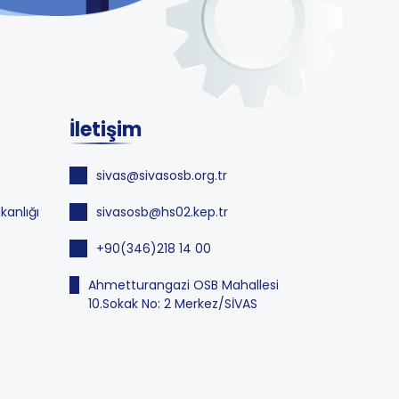
İletişim
sivas@sivasosb.org.tr
kanlığı
sivasosb@hs02.kep.tr
+90(346)218 14 00
Ahmetturangazi OSB Mahallesi
10.Sokak No: 2 Merkez/SİVAS