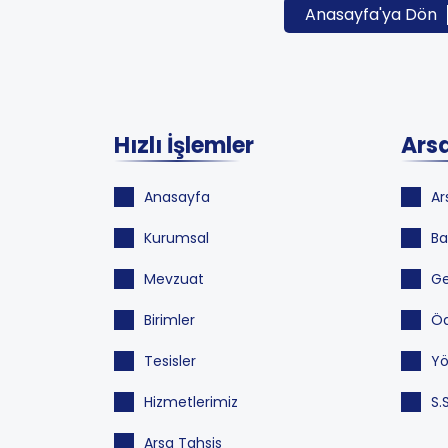
Anasayfa'ya Dön
Hızlı İşlemler
Arsa
Anasayfa
Ar
Kurumsal
Ba
Mevzuat
Ge
Birimler
Öd
Tesisler
Yö
Hizmetlerimiz
S.
Arsa Tahsis