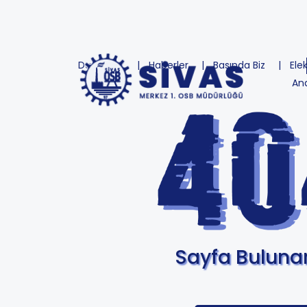
Duyurular
Haberler
Basında Biz
Ele
An
Sayfa Bulun