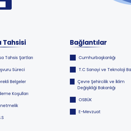
 Tahsisi
Bağlantılar
sa Tahsis Şartları
Cumhurbaşkanlığı
şvuru Süreci
T.C Sanayi ve Teknoloji Ba
rekli Belgeler
Çevre Şehircilik ve İklim
Değişikliği Bakanlığı
eme Koşulları
OSBÜK
netmelik
E-Mevzuat
S.S