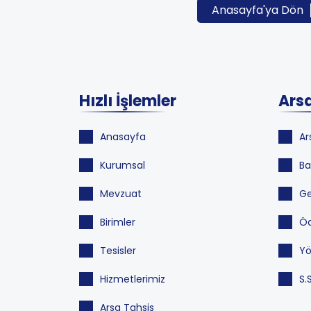
Anasayfa'ya Dön
Hızlı İşlemler
Arsa
Anasayfa
Ar
Kurumsal
Ba
Mevzuat
Ge
Birimler
Öd
Tesisler
Yö
Hizmetlerimiz
S.
Arsa Tahsis