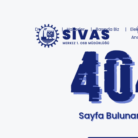
Duyurular
Haberler
Basında Biz
Ele
An
Sayfa Bulun