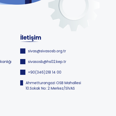
İletişim
sivas@sivasosb.org.tr
kanlığı
sivasosb@hs02.kep.tr
+90(346)218 14 00
Ahmetturangazi OSB Mahallesi
10.Sokak No: 2 Merkez/SİVAS