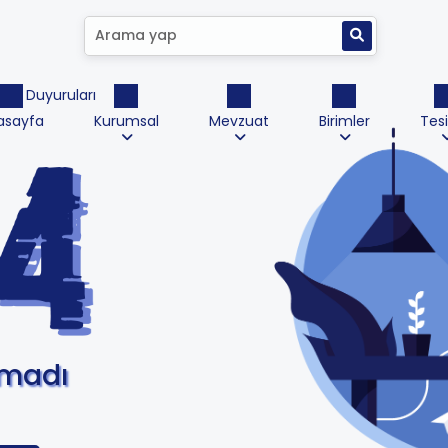
ktrik Duyuruları
asayfa
Kurumsal
Mevzuat
Birimler
Tesi
amadı