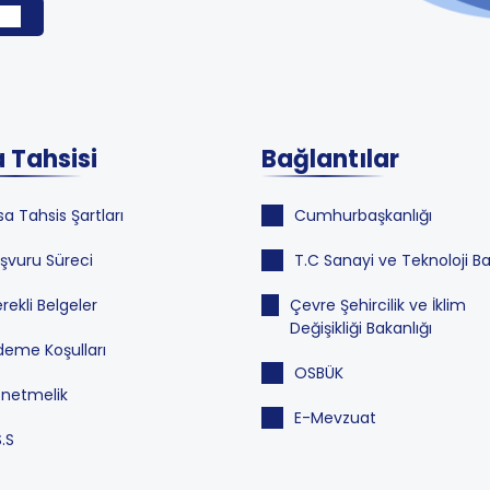
 Tahsisi
Bağlantılar
sa Tahsis Şartları
Cumhurbaşkanlığı
şvuru Süreci
T.C Sanayi ve Teknoloji Ba
rekli Belgeler
Çevre Şehircilik ve İklim
Değişikliği Bakanlığı
eme Koşulları
OSBÜK
netmelik
E-Mevzuat
S.S