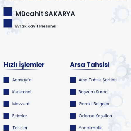
Mücahit SAKARYA
Evrak Kayıt Personeli
Hızlı İşlemler
Arsa Tahsisi
Anasayfa
Arsa Tahsis Şartları
Kurumsal
Başvuru Süreci
Mevzuat
Gerekli Belgeler
Birimler
Ödeme Koşulları
Tesisler
Yönetmelik