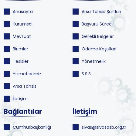
Anasayfa
Arsa Tahsis Şartları
Kurumsal
Başvuru Süreci
Mevzuat
Gerekli Belgeler
Birimler
Ödeme Koşulları
Tesisler
Yönetmelik
Hizmetlerimiz
S.S.S
Arsa Tahsis
İletişim
Bağlantılar
İletişim
Cumhurbaşkanlığı
sivas@sivasosb.org.tr