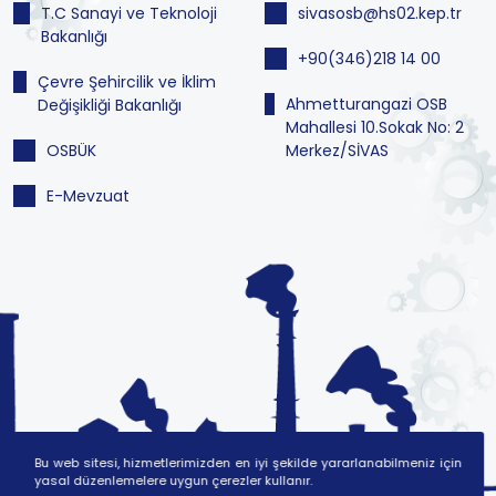
T.C Sanayi ve Teknoloji
sivasosb@hs02.kep.tr
Bakanlığı
+90(346)218 14 00
Çevre Şehircilik ve İklim
Ahmetturangazi OSB
Değişikliği Bakanlığı
Mahallesi 10.Sokak No: 2
OSBÜK
Merkez/SİVAS
E-Mevzuat
Bu web sitesi, hizmetlerimizden en iyi şekilde yararlanabilmeniz için
yasal düzenlemelere uygun çerezler kullanır.