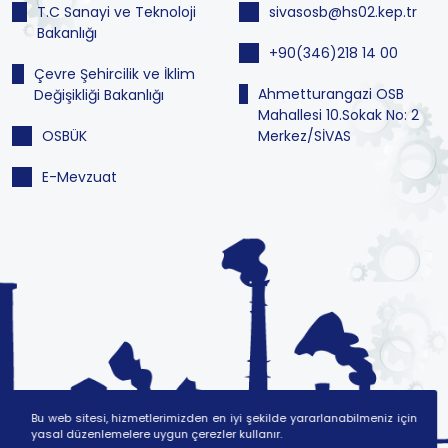
T.C Sanayi ve Teknoloji
sivasosb@hs02.kep.tr
Bakanlığı
+90(346)218 14 00
Çevre Şehircilik ve İklim
Ahmetturangazi OSB
Değişikliği Bakanlığı
Mahallesi 10.Sokak No: 2
OSBÜK
Merkez/SİVAS
E-Mevzuat
Bu web sitesi, hizmetlerimizden en iyi şekilde yararlanabilmeniz için
yasal düzenlemelere uygun çerezler kullanır.