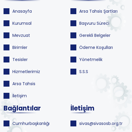
Anasayfa
Arsa Tahsis Şartları
Kurumsal
Başvuru Süreci
Mevzuat
Gerekli Belgeler
Birimler
Ödeme Koşulları
Tesisler
Yönetmelik
Hizmetlerimiz
S.S.S
Arsa Tahsis
İletişim
Bağlantılar
İletişim
Cumhurbaşkanlığı
sivas@sivasosb.org.tr