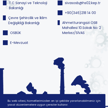
T.C Sanayi ve Teknoloji
sivasosb@hs02.kep.tr
Bakanlığı
+90(346)218 14 00
Çevre Şehircilik ve İklim
Ahmetturangazi OSB
Değişikliği Bakanlığı
Mahallesi 10.Sokak No: 2
OSBÜK
Merkez/SİVAS
E-Mevzuat
Bu web sitesi, hizmetlerimizden en iyi şekilde yararlanabilmeniz için
yasal düzenlemelere uygun çerezler kullanır.