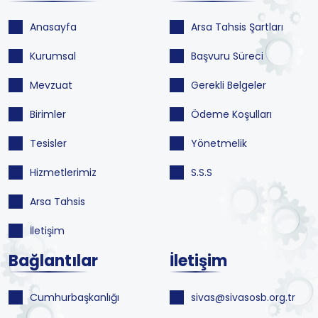
Anasayfa
Arsa Tahsis Şartları
Kurumsal
Başvuru Süreci
Mevzuat
Gerekli Belgeler
Birimler
Ödeme Koşulları
Tesisler
Yönetmelik
Hizmetlerimiz
S.S.S
Arsa Tahsis
İletişim
Bağlantılar
İletişim
Cumhurbaşkanlığı
sivas@sivasosb.org.tr