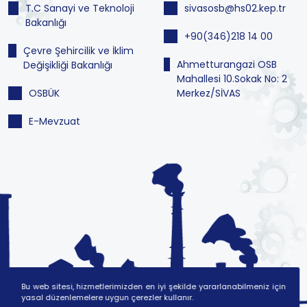
T.C Sanayi ve Teknoloji
sivasosb@hs02.kep.tr
Bakanlığı
+90(346)218 14 00
Çevre Şehircilik ve İklim
Ahmetturangazi OSB
Değişikliği Bakanlığı
Mahallesi 10.Sokak No: 2
OSBÜK
Merkez/SİVAS
E-Mevzuat
Bu web sitesi, hizmetlerimizden en iyi şekilde yararlanabilmeniz için
yasal düzenlemelere uygun çerezler kullanır.