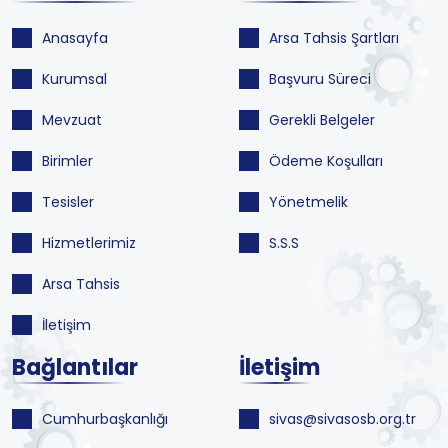
Anasayfa
Arsa Tahsis Şartları
Kurumsal
Başvuru Süreci
Mevzuat
Gerekli Belgeler
Birimler
Ödeme Koşulları
Tesisler
Yönetmelik
Hizmetlerimiz
S.S.S
Arsa Tahsis
İletişim
Bağlantılar
İletişim
Cumhurbaşkanlığı
sivas@sivasosb.org.tr