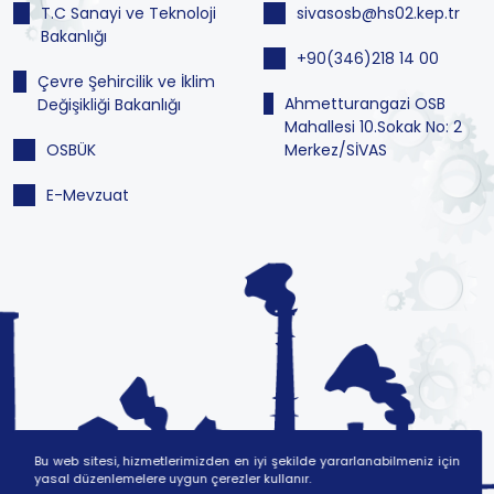
T.C Sanayi ve Teknoloji
sivasosb@hs02.kep.tr
Bakanlığı
+90(346)218 14 00
Çevre Şehircilik ve İklim
Ahmetturangazi OSB
Değişikliği Bakanlığı
Mahallesi 10.Sokak No: 2
OSBÜK
Merkez/SİVAS
E-Mevzuat
Bu web sitesi, hizmetlerimizden en iyi şekilde yararlanabilmeniz için
yasal düzenlemelere uygun çerezler kullanır.