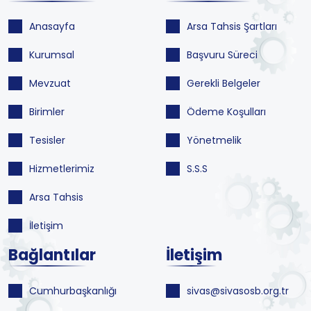
Anasayfa
Arsa Tahsis Şartları
Kurumsal
Başvuru Süreci
Mevzuat
Gerekli Belgeler
Birimler
Ödeme Koşulları
Tesisler
Yönetmelik
Hizmetlerimiz
S.S.S
Arsa Tahsis
İletişim
Bağlantılar
İletişim
Cumhurbaşkanlığı
sivas@sivasosb.org.tr