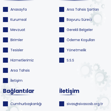
Anasayfa
Arsa Tahsis Şartları
Kurumsal
Başvuru Süreci
Mevzuat
Gerekli Belgeler
Birimler
Ödeme Koşulları
Tesisler
Yönetmelik
Hizmetlerimiz
S.S.S
Arsa Tahsis
İletişim
Bağlantılar
İletişim
Cumhurbaşkanlığı
sivas@sivasosb.org.tr