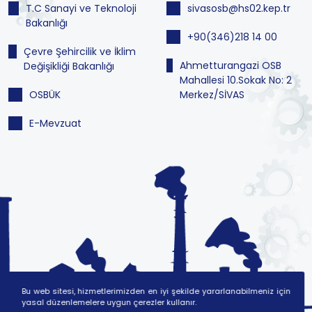
T.C Sanayi ve Teknoloji
sivasosb@hs02.kep.tr
Bakanlığı
+90(346)218 14 00
Çevre Şehircilik ve İklim
Ahmetturangazi OSB
Değişikliği Bakanlığı
Mahallesi 10.Sokak No: 2
OSBÜK
Merkez/SİVAS
E-Mevzuat
Bu web sitesi, hizmetlerimizden en iyi şekilde yararlanabilmeniz için
yasal düzenlemelere uygun çerezler kullanır.