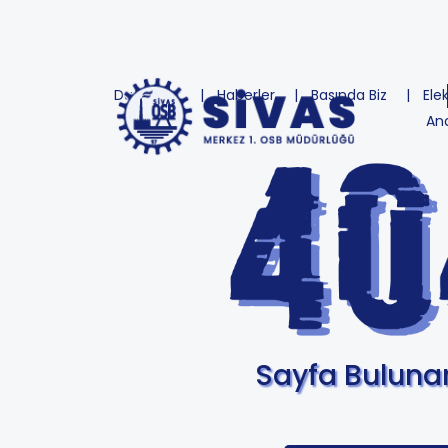
Duyurular
Haberler
Basında Biz
Ele
An
Sayfa Bulun