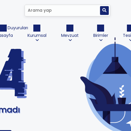
ktrik Duyuruları
asayfa
Kurumsal
Mevzuat
Birimler
Tesi
amadı