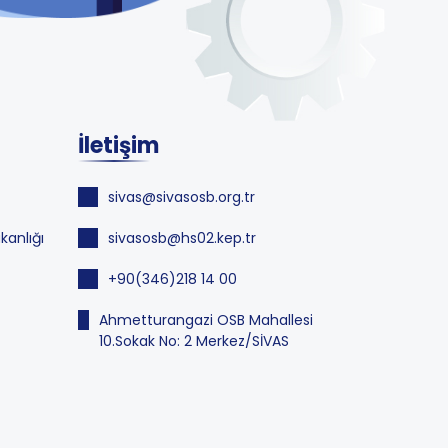
İletişim
sivas@sivasosb.org.tr
kanlığı
sivasosb@hs02.kep.tr
+90(346)218 14 00
Ahmetturangazi OSB Mahallesi
10.Sokak No: 2 Merkez/SİVAS