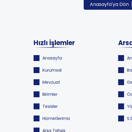
Anasayfa'ya Dön
Hızlı İşlemler
Arsa
Anasayfa
Ar
Kurumsal
Ba
Mevzuat
Ge
Birimler
Öd
Tesisler
Yö
Hizmetlerimiz
S.
Arsa Tahsis