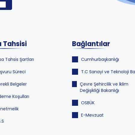
 Tahsisi
Bağlantılar
sa Tahsis Şartları
Cumhurbaşkanlığı
şvuru Süreci
T.C Sanayi ve Teknoloji Ba
rekli Belgeler
Çevre Şehircilik ve İklim
Değişikliği Bakanlığı
eme Koşulları
OSBÜK
netmelik
E-Mevzuat
S.S