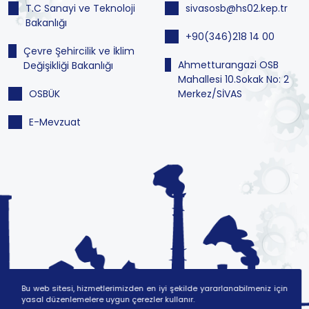
T.C Sanayi ve Teknoloji
sivasosb@hs02.kep.tr
Bakanlığı
+90(346)218 14 00
Çevre Şehircilik ve İklim
Ahmetturangazi OSB
Değişikliği Bakanlığı
Mahallesi 10.Sokak No: 2
OSBÜK
Merkez/SİVAS
E-Mevzuat
Bu web sitesi, hizmetlerimizden en iyi şekilde yararlanabilmeniz için
yasal düzenlemelere uygun çerezler kullanır.