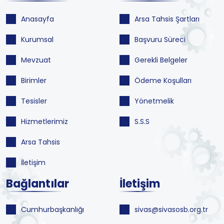
Anasayfa
Arsa Tahsis Şartları
Kurumsal
Başvuru Süreci
Mevzuat
Gerekli Belgeler
Birimler
Ödeme Koşulları
Tesisler
Yönetmelik
Hizmetlerimiz
S.S.S
Arsa Tahsis
İletişim
Bağlantılar
İletişim
Cumhurbaşkanlığı
sivas@sivasosb.org.tr