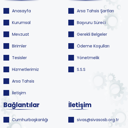
Anasayfa
Arsa Tahsis Şartları
Kurumsal
Başvuru Süreci
Mevzuat
Gerekli Belgeler
Birimler
Ödeme Koşulları
Tesisler
Yönetmelik
Hizmetlerimiz
S.S.S
Arsa Tahsis
İletişim
Bağlantılar
İletişim
Cumhurbaşkanlığı
sivas@sivasosb.org.tr