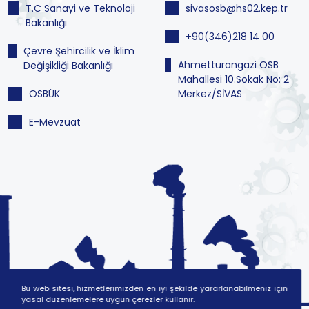
T.C Sanayi ve Teknoloji
sivasosb@hs02.kep.tr
Bakanlığı
+90(346)218 14 00
Çevre Şehircilik ve İklim
Ahmetturangazi OSB
Değişikliği Bakanlığı
Mahallesi 10.Sokak No: 2
OSBÜK
Merkez/SİVAS
E-Mevzuat
Bu web sitesi, hizmetlerimizden en iyi şekilde yararlanabilmeniz için
yasal düzenlemelere uygun çerezler kullanır.