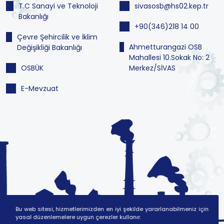
T.C Sanayi ve Teknoloji
sivasosb@hs02.kep.tr
Bakanlığı
+90(346)218 14 00
Çevre Şehircilik ve İklim
Ahmetturangazi OSB
Değişikliği Bakanlığı
Mahallesi 10.Sokak No: 2
OSBÜK
Merkez/SİVAS
E-Mevzuat
Bu web sitesi, hizmetlerimizden en iyi şekilde yararlanabilmeniz için
yasal düzenlemelere uygun çerezler kullanır.