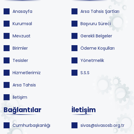
Anasayfa
Arsa Tahsis Şartları
Kurumsal
Başvuru Süreci
Mevzuat
Gerekli Belgeler
Birimler
Ödeme Koşulları
Tesisler
Yönetmelik
Hizmetlerimiz
S.S.S
Arsa Tahsis
İletişim
Bağlantılar
İletişim
Cumhurbaşkanlığı
sivas@sivasosb.org.tr