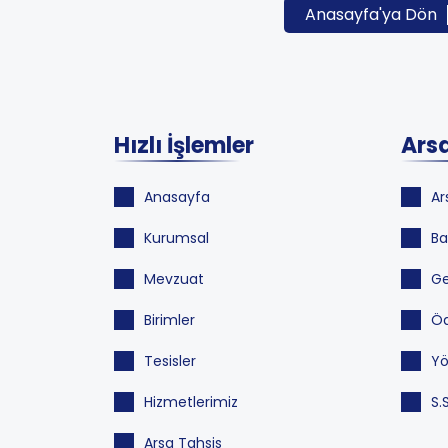
Anasayfa'ya Dön
Hızlı İşlemler
Arsa
Anasayfa
Ar
Kurumsal
Ba
Mevzuat
Ge
Birimler
Öd
Tesisler
Yö
Hizmetlerimiz
S.
Arsa Tahsis