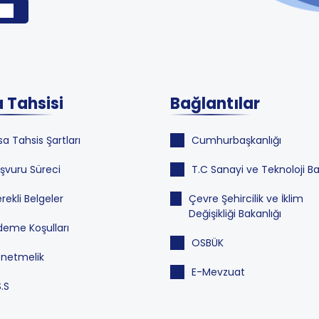
 Tahsisi
Bağlantılar
sa Tahsis Şartları
Cumhurbaşkanlığı
şvuru Süreci
T.C Sanayi ve Teknoloji Ba
rekli Belgeler
Çevre Şehircilik ve İklim
Değişikliği Bakanlığı
eme Koşulları
OSBÜK
netmelik
E-Mevzuat
S.S