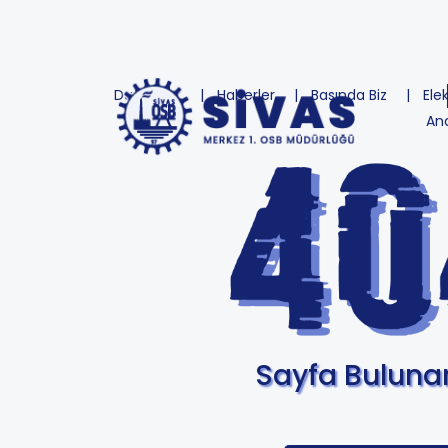
Duyurular
Haberler
Basında Biz
Ele
An
Sayfa Bulun