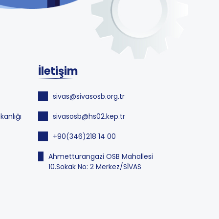
İletişim
sivas@sivasosb.org.tr
kanlığı
sivasosb@hs02.kep.tr
+90(346)218 14 00
Ahmetturangazi OSB Mahallesi
10.Sokak No: 2 Merkez/SİVAS