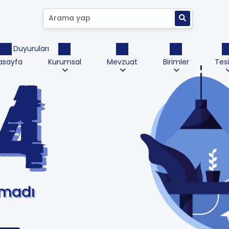
ktrik Duyuruları
asayfa
Kurumsal
Mevzuat
Birimler
Tesi
amadı