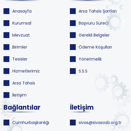
Anasayfa
Arsa Tahsis Şartları
Kurumsal
Başvuru Süreci
Mevzuat
Gerekli Belgeler
Birimler
Ödeme Koşulları
Tesisler
Yönetmelik
Hizmetlerimiz
S.S.S
Arsa Tahsis
İletişim
Bağlantılar
İletişim
Cumhurbaşkanlığı
sivas@sivasosb.org.tr