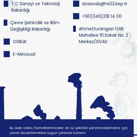
T.C Sanayi ve Teknoloji
sivasosb@hs02.kep.tr
Bakanlığı
+90(346)218 14 00
Çevre Şehircilik ve İklim
Ahmetturangazi OSB
Değişikliği Bakanlığı
Mahallesi 10.Sokak No: 2
OSBÜK
Merkez/SİVAS
E-Mevzuat
Bu web sitesi, hizmetlerimizden en iyi şekilde yararlanabilmeniz için
yasal düzenlemelere uygun çerezler kullanır.