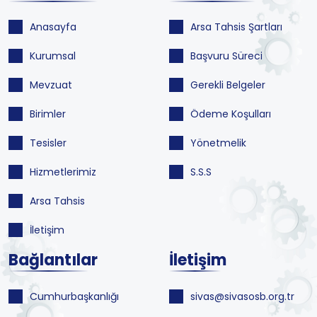
Anasayfa
Arsa Tahsis Şartları
Kurumsal
Başvuru Süreci
Mevzuat
Gerekli Belgeler
Birimler
Ödeme Koşulları
Tesisler
Yönetmelik
Hizmetlerimiz
S.S.S
Arsa Tahsis
İletişim
Bağlantılar
İletişim
Cumhurbaşkanlığı
sivas@sivasosb.org.tr