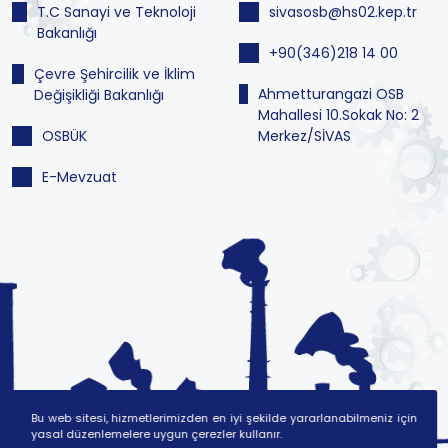
T.C Sanayi ve Teknoloji
sivasosb@hs02.kep.tr
Bakanlığı
+90(346)218 14 00
Çevre Şehircilik ve İklim
Ahmetturangazi OSB
Değişikliği Bakanlığı
Mahallesi 10.Sokak No: 2
OSBÜK
Merkez/SİVAS
E-Mevzuat
Bu web sitesi, hizmetlerimizden en iyi şekilde yararlanabilmeniz için
yasal düzenlemelere uygun çerezler kullanır.