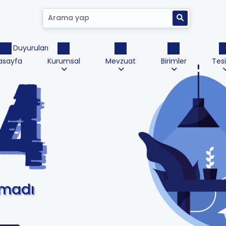
ktrik Duyuruları
asayfa
Kurumsal
Mevzuat
Birimler
Tesi
amadı