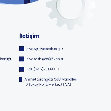
İletişim
sivas@sivasosb.org.tr
kanlığı
sivasosb@hs02.kep.tr
+90(346)218 14 00
Ahmetturangazi OSB Mahallesi
10.Sokak No: 2 Merkez/SİVAS