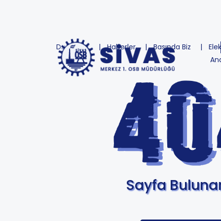
Duyurular
Haberler
Basında Biz
Ele
An
Sayfa Bulun