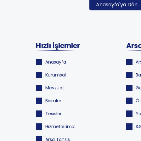
Anasayfa'ya Dön
Hızlı İşlemler
Arsa
Anasayfa
Ar
Kurumsal
Ba
Mevzuat
Ge
Birimler
Öd
Tesisler
Yö
Hizmetlerimiz
S.
Arsa Tahsis