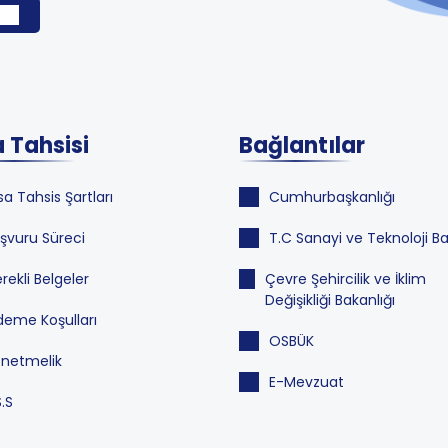
 Tahsisi
Bağlantılar
sa Tahsis Şartları
Cumhurbaşkanlığı
şvuru Süreci
T.C Sanayi ve Teknoloji Ba
rekli Belgeler
Çevre Şehircilik ve İklim
Değişikliği Bakanlığı
eme Koşulları
OSBÜK
netmelik
E-Mevzuat
S.S