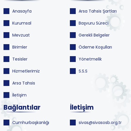
Anasayfa
Arsa Tahsis Şartları
Kurumsal
Başvuru Süreci
Mevzuat
Gerekli Belgeler
Birimler
Ödeme Koşulları
Tesisler
Yönetmelik
Hizmetlerimiz
S.S.S
Arsa Tahsis
İletişim
Bağlantılar
İletişim
Cumhurbaşkanlığı
sivas@sivasosb.org.tr