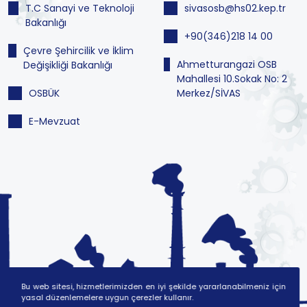
T.C Sanayi ve Teknoloji
sivasosb@hs02.kep.tr
Bakanlığı
+90(346)218 14 00
Çevre Şehircilik ve İklim
Ahmetturangazi OSB
Değişikliği Bakanlığı
Mahallesi 10.Sokak No: 2
OSBÜK
Merkez/SİVAS
E-Mevzuat
Bu web sitesi, hizmetlerimizden en iyi şekilde yararlanabilmeniz için
yasal düzenlemelere uygun çerezler kullanır.