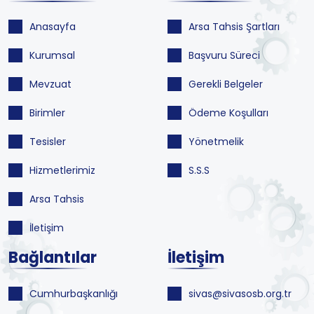
Anasayfa
Arsa Tahsis Şartları
Kurumsal
Başvuru Süreci
Mevzuat
Gerekli Belgeler
Birimler
Ödeme Koşulları
Tesisler
Yönetmelik
Hizmetlerimiz
S.S.S
Arsa Tahsis
İletişim
Bağlantılar
İletişim
Cumhurbaşkanlığı
sivas@sivasosb.org.tr