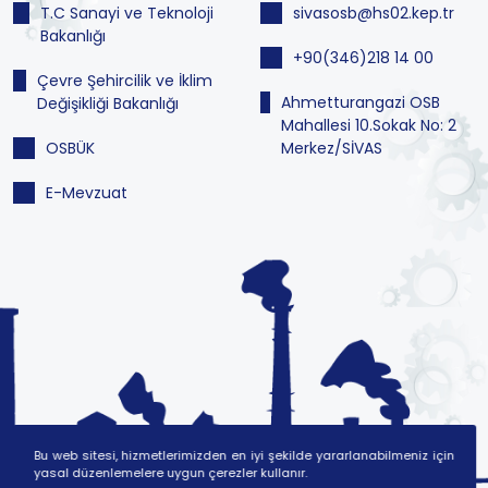
T.C Sanayi ve Teknoloji
sivasosb@hs02.kep.tr
Bakanlığı
+90(346)218 14 00
Çevre Şehircilik ve İklim
Ahmetturangazi OSB
Değişikliği Bakanlığı
Mahallesi 10.Sokak No: 2
OSBÜK
Merkez/SİVAS
E-Mevzuat
Bu web sitesi, hizmetlerimizden en iyi şekilde yararlanabilmeniz için
yasal düzenlemelere uygun çerezler kullanır.