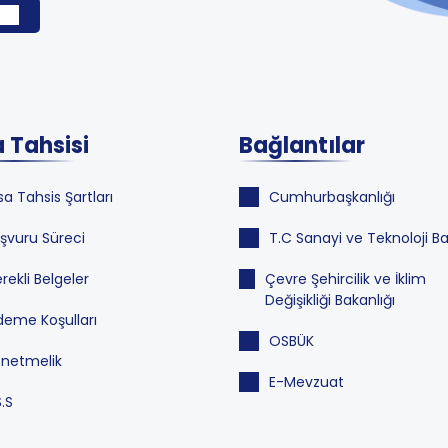
 Tahsisi
Bağlantılar
sa Tahsis Şartları
Cumhurbaşkanlığı
şvuru Süreci
T.C Sanayi ve Teknoloji Ba
rekli Belgeler
Çevre Şehircilik ve İklim
Değişikliği Bakanlığı
eme Koşulları
OSBÜK
netmelik
E-Mevzuat
S.S