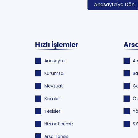
Anasayfa'ya Dön
Hızlı İşlemler
Arsa
Anasayfa
Ar
Kurumsal
Ba
Mevzuat
Ge
Birimler
Öd
Tesisler
Yö
Hizmetlerimiz
S.
Arsa Tahsis