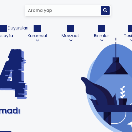
ktrik Duyuruları
asayfa
Kurumsal
Mevzuat
Birimler
Tesi
amadı