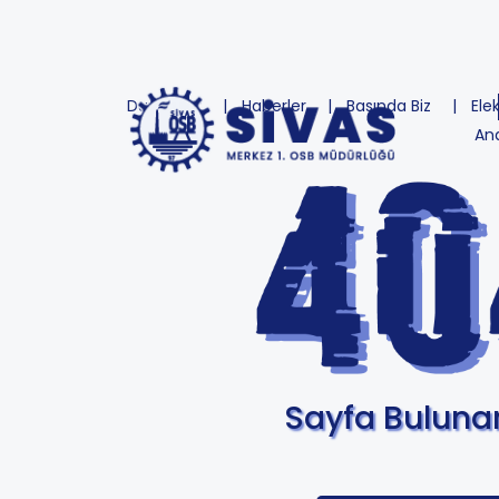
Duyurular
Haberler
Basında Biz
Ele
An
Sayfa Bulun