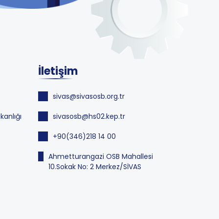
İletişim
sivas@sivasosb.org.tr
kanlığı
sivasosb@hs02.kep.tr
+90(346)218 14 00
Ahmetturangazi OSB Mahallesi
10.Sokak No: 2 Merkez/SİVAS