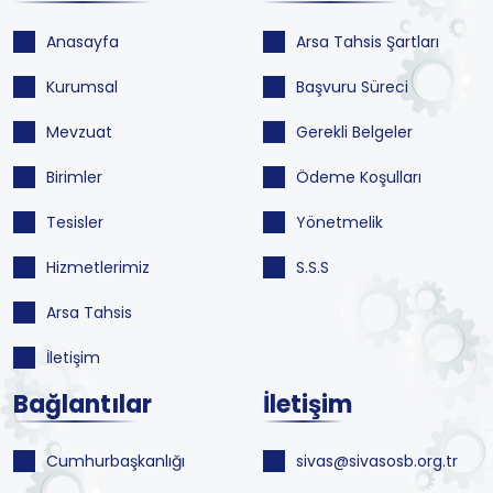
Anasayfa
Arsa Tahsis Şartları
Kurumsal
Başvuru Süreci
Mevzuat
Gerekli Belgeler
Birimler
Ödeme Koşulları
Tesisler
Yönetmelik
Hizmetlerimiz
S.S.S
Arsa Tahsis
İletişim
Bağlantılar
İletişim
Cumhurbaşkanlığı
sivas@sivasosb.org.tr