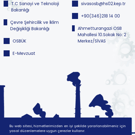
T.C Sanayi ve Teknoloji
sivasosb@hs02.kep.tr
Bakanlığı
+90(346)218 14 00
Çevre Şehircilik ve İklim
Ahmetturangazi OSB
Değişikliği Bakanlığı
Mahallesi 10.Sokak No: 2
OSBÜK
Merkez/SİVAS
E-Mevzuat
Bu web sitesi, hizmetlerimizden en iyi şekilde yararlanabilmeniz için
yasal düzenlemelere uygun çerezler kullanır.