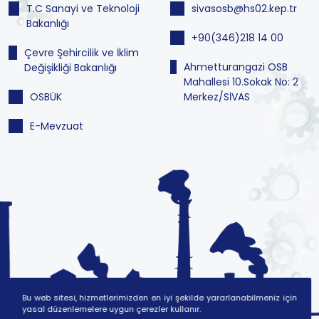
T.C Sanayi ve Teknoloji
sivasosb@hs02.kep.tr
Bakanlığı
+90(346)218 14 00
Çevre Şehircilik ve İklim
Ahmetturangazi OSB
Değişikliği Bakanlığı
Mahallesi 10.Sokak No: 2
OSBÜK
Merkez/SİVAS
E-Mevzuat
Bu web sitesi, hizmetlerimizden en iyi şekilde yararlanabilmeniz için
yasal düzenlemelere uygun çerezler kullanır.