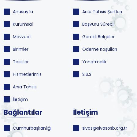
Anasayfa
Arsa Tahsis Şartları
Kurumsal
Başvuru Süreci
Mevzuat
Gerekli Belgeler
Birimler
Ödeme Koşulları
Tesisler
Yönetmelik
Hizmetlerimiz
S.S.S
Arsa Tahsis
İletişim
Bağlantılar
İletişim
Cumhurbaşkanlığı
sivas@sivasosb.org.tr