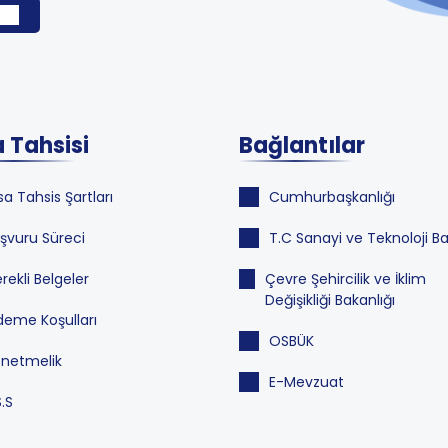
 Tahsisi
Bağlantılar
sa Tahsis Şartları
Cumhurbaşkanlığı
şvuru Süreci
T.C Sanayi ve Teknoloji Ba
rekli Belgeler
Çevre Şehircilik ve İklim
Değişikliği Bakanlığı
eme Koşulları
OSBÜK
netmelik
E-Mevzuat
S.S