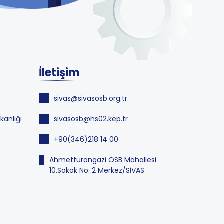
İletişim
sivas@sivasosb.org.tr
kanlığı
sivasosb@hs02.kep.tr
+90(346)218 14 00
Ahmetturangazi OSB Mahallesi
10.Sokak No: 2 Merkez/SİVAS