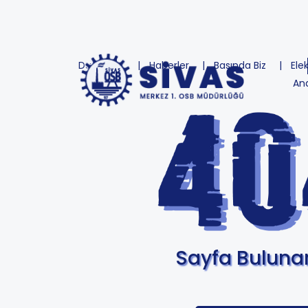
Duyurular
Haberler
Basında Biz
Ele
An
Sayfa Bulun