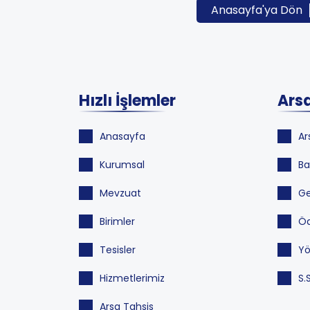
Anasayfa'ya Dön
Hızlı İşlemler
Arsa
Anasayfa
Ar
Kurumsal
Ba
Mevzuat
Ge
Birimler
Öd
Tesisler
Yö
Hizmetlerimiz
S.
Arsa Tahsis