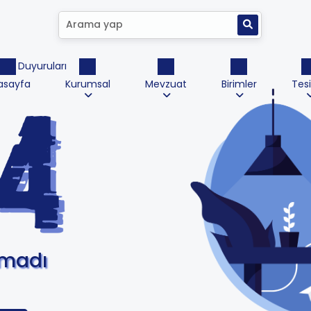
ktrik Duyuruları
asayfa
Kurumsal
Mevzuat
Birimler
Tesi
amadı