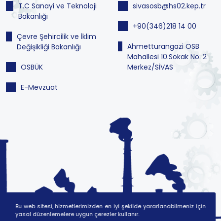
T.C Sanayi ve Teknoloji
sivasosb@hs02.kep.tr
Bakanlığı
+90(346)218 14 00
Çevre Şehircilik ve İklim
Ahmetturangazi OSB
Değişikliği Bakanlığı
Mahallesi 10.Sokak No: 2
OSBÜK
Merkez/SİVAS
E-Mevzuat
Bu web sitesi, hizmetlerimizden en iyi şekilde yararlanabilmeniz için
yasal düzenlemelere uygun çerezler kullanır.