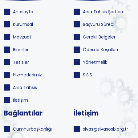
Anasayfa
Arsa Tahsis Şartları
Kurumsal
Başvuru Süreci
Mevzuat
Gerekli Belgeler
Birimler
Ödeme Koşulları
Tesisler
Yönetmelik
Hizmetlerimiz
S.S.S
Arsa Tahsis
İletişim
Bağlantılar
İletişim
Cumhurbaşkanlığı
sivas@sivasosb.org.tr