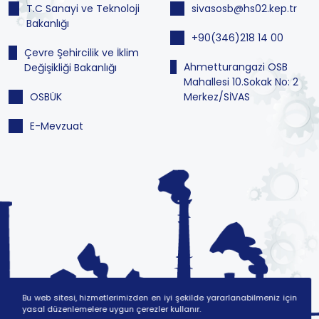
T.C Sanayi ve Teknoloji
sivasosb@hs02.kep.tr
Bakanlığı
+90(346)218 14 00
Çevre Şehircilik ve İklim
Ahmetturangazi OSB
Değişikliği Bakanlığı
Mahallesi 10.Sokak No: 2
OSBÜK
Merkez/SİVAS
E-Mevzuat
Bu web sitesi, hizmetlerimizden en iyi şekilde yararlanabilmeniz için
yasal düzenlemelere uygun çerezler kullanır.