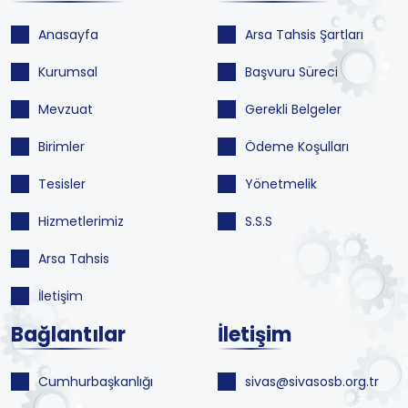
Anasayfa
Arsa Tahsis Şartları
Kurumsal
Başvuru Süreci
Mevzuat
Gerekli Belgeler
Birimler
Ödeme Koşulları
Tesisler
Yönetmelik
Hizmetlerimiz
S.S.S
Arsa Tahsis
İletişim
Bağlantılar
İletişim
Cumhurbaşkanlığı
sivas@sivasosb.org.tr