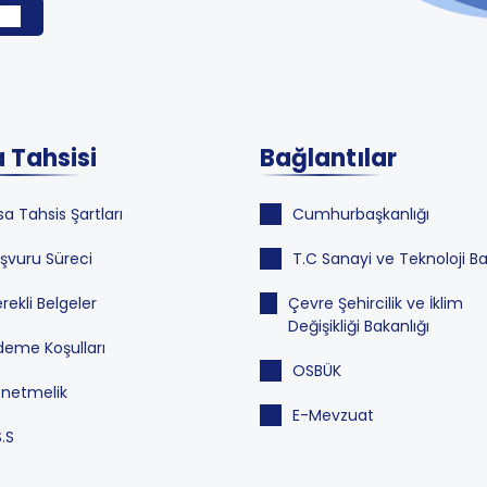
 Tahsisi
Bağlantılar
sa Tahsis Şartları
Cumhurbaşkanlığı
şvuru Süreci
T.C Sanayi ve Teknoloji Ba
rekli Belgeler
Çevre Şehircilik ve İklim
Değişikliği Bakanlığı
eme Koşulları
OSBÜK
netmelik
E-Mevzuat
S.S