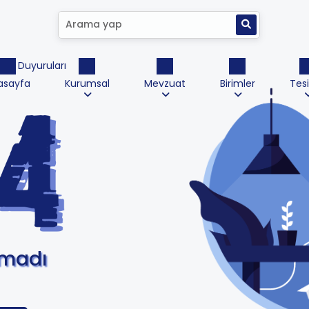
ktrik Duyuruları
asayfa
Kurumsal
Mevzuat
Birimler
Tesi
amadı