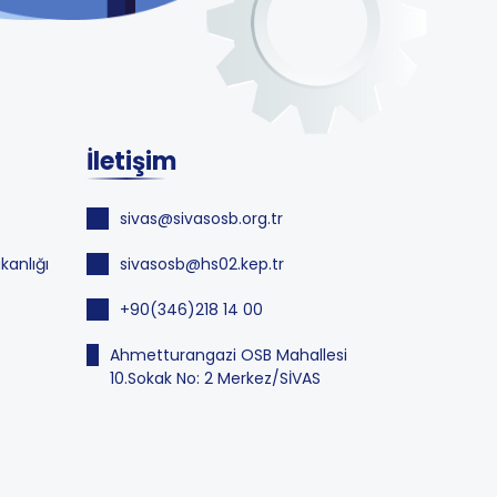
İletişim
sivas@sivasosb.org.tr
kanlığı
sivasosb@hs02.kep.tr
+90(346)218 14 00
Ahmetturangazi OSB Mahallesi
10.Sokak No: 2 Merkez/SİVAS