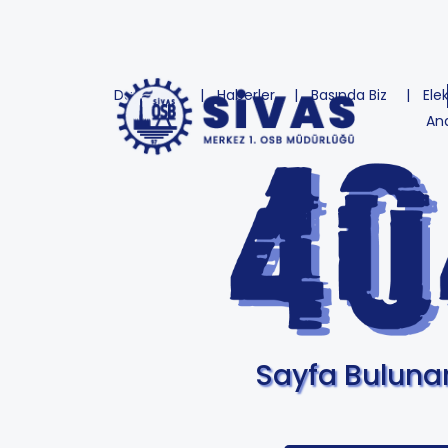
Duyurular
Haberler
Basında Biz
Ele
An
Sayfa Bulun