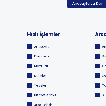
Anasayfa'ya Dön
Hızlı İşlemler
Arsa
Anasayfa
Ar
Kurumsal
Ba
Mevzuat
Ge
Birimler
Öd
Tesisler
Yö
Hizmetlerimiz
S.
Arsa Tahsis