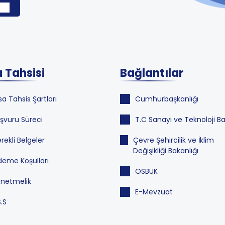
 Tahsisi
Bağlantılar
sa Tahsis Şartları
Cumhurbaşkanlığı
şvuru Süreci
T.C Sanayi ve Teknoloji Ba
rekli Belgeler
Çevre Şehircilik ve İklim
Değişikliği Bakanlığı
eme Koşulları
OSBÜK
netmelik
E-Mevzuat
S.S