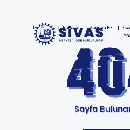
Duyurular
Haberler
Basında Biz
Ele
An
Sayfa Bulun