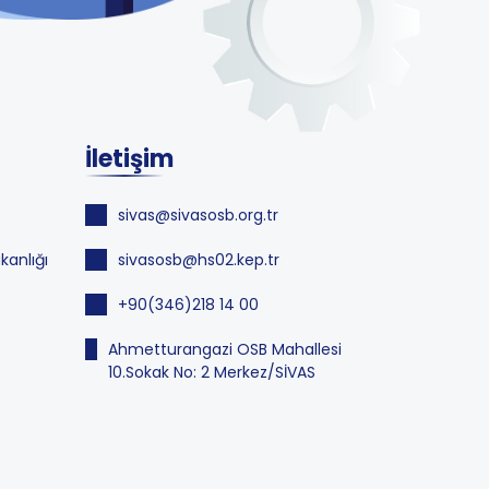
İletişim
sivas@sivasosb.org.tr
kanlığı
sivasosb@hs02.kep.tr
+90(346)218 14 00
Ahmetturangazi OSB Mahallesi
10.Sokak No: 2 Merkez/SİVAS