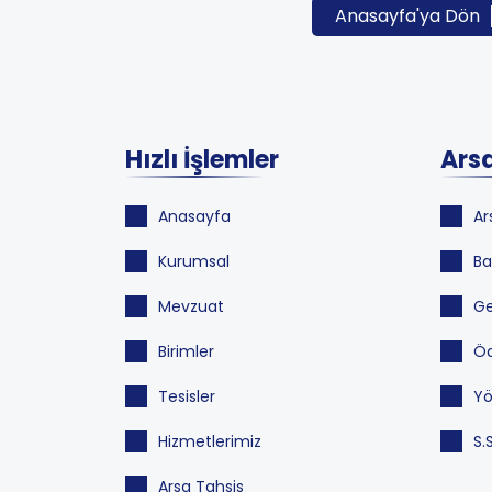
Anasayfa'ya Dön
Hızlı İşlemler
Arsa
Anasayfa
Ar
Kurumsal
Ba
Mevzuat
Ge
Birimler
Öd
Tesisler
Yö
Hizmetlerimiz
S.
Arsa Tahsis