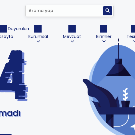
ktrik Duyuruları
asayfa
Kurumsal
Mevzuat
Birimler
Tesi
amadı