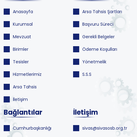
Anasayfa
Arsa Tahsis Şartları
Kurumsal
Başvuru Süreci
Mevzuat
Gerekli Belgeler
Birimler
Ödeme Koşulları
Tesisler
Yönetmelik
Hizmetlerimiz
S.S.S
Arsa Tahsis
İletişim
Bağlantılar
İletişim
Cumhurbaşkanlığı
sivas@sivasosb.org.tr