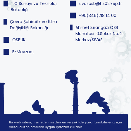
T.C Sanayi ve Teknoloji
sivasosb@hs02.kep.tr
Bakanlığı
+90(346)218 14 00
Çevre Şehircilik ve İklim
Ahmetturangazi OSB
Değişikliği Bakanlığı
Mahallesi 10.Sokak No: 2
OSBÜK
Merkez/SİVAS
E-Mevzuat
Bu web sitesi, hizmetlerimizden en iyi şekilde yararlanabilmeniz için
yasal düzenlemelere uygun çerezler kullanır.