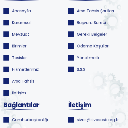
Anasayfa
Arsa Tahsis Şartları
Kurumsal
Başvuru Süreci
Mevzuat
Gerekli Belgeler
Birimler
Ödeme Koşulları
Tesisler
Yönetmelik
Hizmetlerimiz
S.S.S
Arsa Tahsis
İletişim
Bağlantılar
İletişim
Cumhurbaşkanlığı
sivas@sivasosb.org.tr