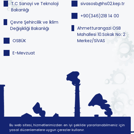
T.C Sanayi ve Teknoloji
sivasosb@hs02.kep.tr
Bakanlığı
+90(346)218 14 00
Çevre Şehircilik ve İklim
Ahmetturangazi OSB
Değişikliği Bakanlığı
Mahallesi 10.Sokak No: 2
OSBÜK
Merkez/SİVAS
E-Mevzuat
Bu web sitesi, hizmetlerimizden en iyi şekilde yararlanabilmeniz için
yasal düzenlemelere uygun çerezler kullanır.