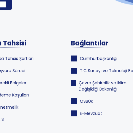
 Tahsisi
Bağlantılar
sa Tahsis Şartları
Cumhurbaşkanlığı
şvuru Süreci
T.C Sanayi ve Teknoloji Ba
rekli Belgeler
Çevre Şehircilik ve İklim
Değişikliği Bakanlığı
eme Koşulları
OSBÜK
netmelik
E-Mevzuat
S.S