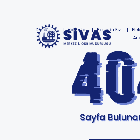
Duyurular
Haberler
Basında Biz
Ele
An
Sayfa Bulun