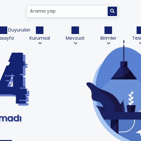
ktrik Duyuruları
asayfa
Kurumsal
Mevzuat
Birimler
Tesi
amadı