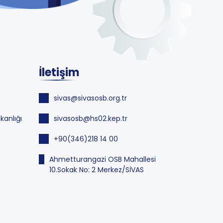
İletişim
sivas@sivasosb.org.tr
kanlığı
sivasosb@hs02.kep.tr
+90(346)218 14 00
Ahmetturangazi OSB Mahallesi
10.Sokak No: 2 Merkez/SİVAS