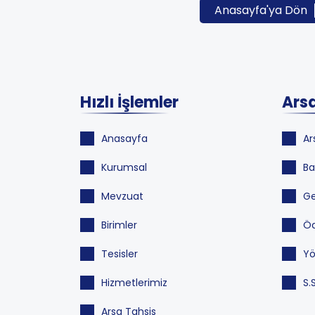
Anasayfa'ya Dön
Hızlı İşlemler
Arsa
Anasayfa
Ar
Kurumsal
Ba
Mevzuat
Ge
Birimler
Öd
Tesisler
Yö
Hizmetlerimiz
S.
Arsa Tahsis