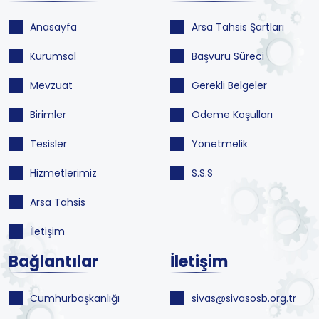
Anasayfa
Arsa Tahsis Şartları
Kurumsal
Başvuru Süreci
Mevzuat
Gerekli Belgeler
Birimler
Ödeme Koşulları
Tesisler
Yönetmelik
Hizmetlerimiz
S.S.S
Arsa Tahsis
İletişim
Bağlantılar
İletişim
Cumhurbaşkanlığı
sivas@sivasosb.org.tr