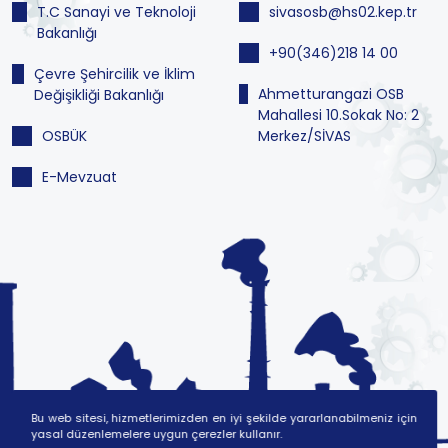
T.C Sanayi ve Teknoloji
sivasosb@hs02.kep.tr
Bakanlığı
+90(346)218 14 00
Çevre Şehircilik ve İklim
Ahmetturangazi OSB
Değişikliği Bakanlığı
Mahallesi 10.Sokak No: 2
OSBÜK
Merkez/SİVAS
E-Mevzuat
Bu web sitesi, hizmetlerimizden en iyi şekilde yararlanabilmeniz için
yasal düzenlemelere uygun çerezler kullanır.