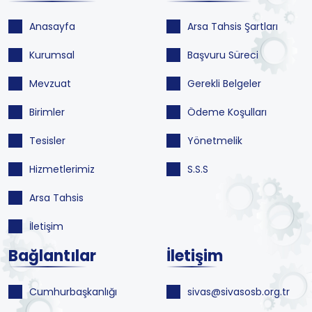
Anasayfa
Arsa Tahsis Şartları
Kurumsal
Başvuru Süreci
Mevzuat
Gerekli Belgeler
Birimler
Ödeme Koşulları
Tesisler
Yönetmelik
Hizmetlerimiz
S.S.S
Arsa Tahsis
İletişim
Bağlantılar
İletişim
Cumhurbaşkanlığı
sivas@sivasosb.org.tr