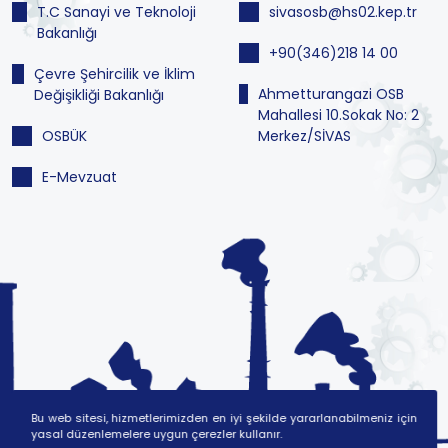
T.C Sanayi ve Teknoloji
sivasosb@hs02.kep.tr
Bakanlığı
+90(346)218 14 00
Çevre Şehircilik ve İklim
Ahmetturangazi OSB
Değişikliği Bakanlığı
Mahallesi 10.Sokak No: 2
OSBÜK
Merkez/SİVAS
E-Mevzuat
Bu web sitesi, hizmetlerimizden en iyi şekilde yararlanabilmeniz için
yasal düzenlemelere uygun çerezler kullanır.