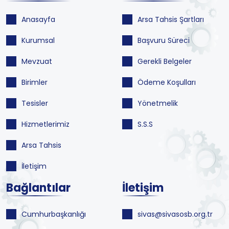
Anasayfa
Arsa Tahsis Şartları
Kurumsal
Başvuru Süreci
Mevzuat
Gerekli Belgeler
Birimler
Ödeme Koşulları
Tesisler
Yönetmelik
Hizmetlerimiz
S.S.S
Arsa Tahsis
İletişim
Bağlantılar
İletişim
Cumhurbaşkanlığı
sivas@sivasosb.org.tr