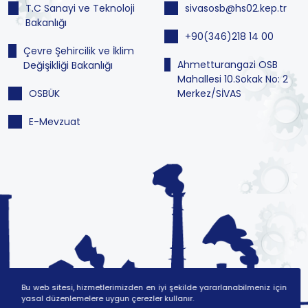
T.C Sanayi ve Teknoloji
sivasosb@hs02.kep.tr
Bakanlığı
+90(346)218 14 00
Çevre Şehircilik ve İklim
Ahmetturangazi OSB
Değişikliği Bakanlığı
Mahallesi 10.Sokak No: 2
OSBÜK
Merkez/SİVAS
E-Mevzuat
Bu web sitesi, hizmetlerimizden en iyi şekilde yararlanabilmeniz için
yasal düzenlemelere uygun çerezler kullanır.