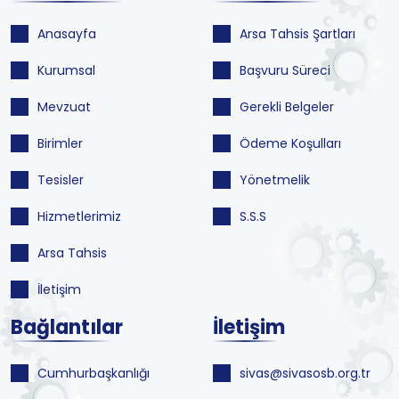
Anasayfa
Arsa Tahsis Şartları
Kurumsal
Başvuru Süreci
Mevzuat
Gerekli Belgeler
Birimler
Ödeme Koşulları
Tesisler
Yönetmelik
Hizmetlerimiz
S.S.S
Arsa Tahsis
İletişim
Bağlantılar
İletişim
Cumhurbaşkanlığı
sivas@sivasosb.org.tr