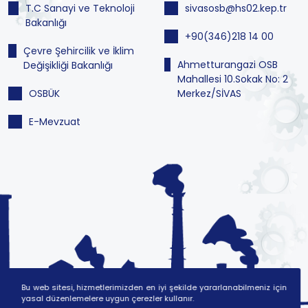
T.C Sanayi ve Teknoloji
sivasosb@hs02.kep.tr
Bakanlığı
+90(346)218 14 00
Çevre Şehircilik ve İklim
Ahmetturangazi OSB
Değişikliği Bakanlığı
Mahallesi 10.Sokak No: 2
OSBÜK
Merkez/SİVAS
E-Mevzuat
Bu web sitesi, hizmetlerimizden en iyi şekilde yararlanabilmeniz için
yasal düzenlemelere uygun çerezler kullanır.