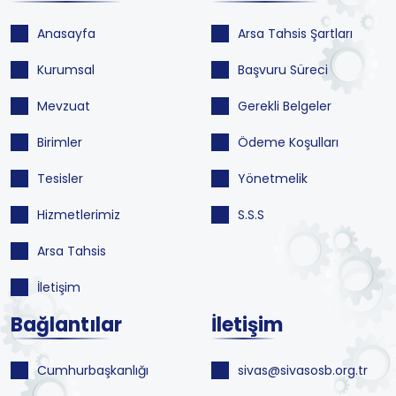
Anasayfa
Arsa Tahsis Şartları
Kurumsal
Başvuru Süreci
Mevzuat
Gerekli Belgeler
Birimler
Ödeme Koşulları
Tesisler
Yönetmelik
Hizmetlerimiz
S.S.S
Arsa Tahsis
İletişim
Bağlantılar
İletişim
Cumhurbaşkanlığı
sivas@sivasosb.org.tr