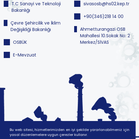
T.C Sanayi ve Teknoloji
sivasosb@hs02.kep.tr
Bakanlığı
+90(346)218 14 00
Çevre Şehircilik ve İklim
Ahmetturangazi OSB
Değişikliği Bakanlığı
Mahallesi 10.Sokak No: 2
OSBÜK
Merkez/SİVAS
E-Mevzuat
Bu web sitesi, hizmetlerimizden en iyi şekilde yararlanabilmeniz için
yasal düzenlemelere uygun çerezler kullanır.