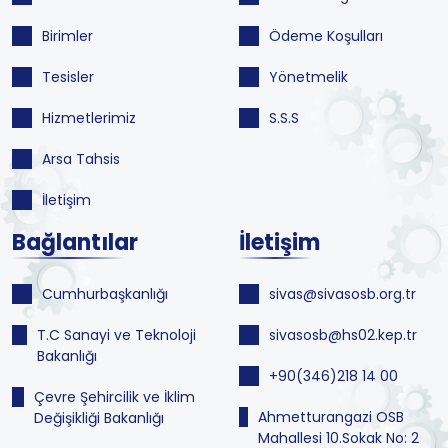
Birimler
Ödeme Koşulları
Tesisler
Yönetmelik
Hizmetlerimiz
S.S.S
Arsa Tahsis
İletişim
Bağlantılar
İletişim
Cumhurbaşkanlığı
sivas@sivasosb.org.tr
T.C Sanayi ve Teknoloji
sivasosb@hs02.kep.tr
Bakanlığı
+90(346)218 14 00
Çevre Şehircilik ve İklim
Ahmetturangazi OSB
Değişikliği Bakanlığı
Mahallesi 10.Sokak No: 2