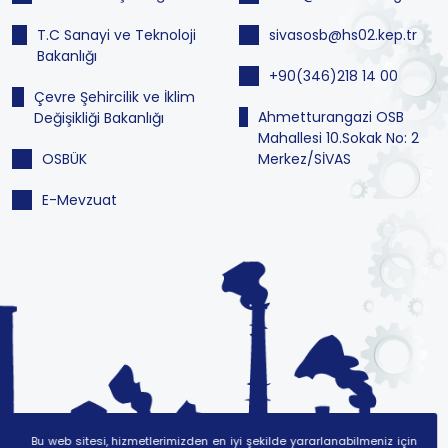
T.C Sanayi ve Teknoloji
sivasosb@hs02.kep.tr
Bakanlığı
+90(346)218 14 00
Çevre Şehircilik ve İklim
Ahmetturangazi OSB
Değişikliği Bakanlığı
Mahallesi 10.Sokak No: 2
OSBÜK
Merkez/SİVAS
E-Mevzuat
Bu web sitesi, hizmetlerimizden en iyi şekilde yararlanabilmeniz için