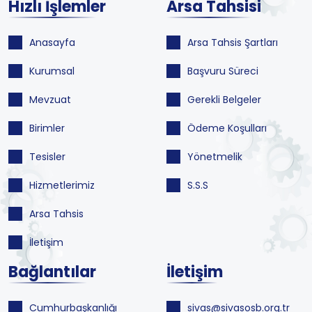
Hızlı İşlemler
Arsa Tahsisi
Anasayfa
Arsa Tahsis Şartları
Kurumsal
Başvuru Süreci
Mevzuat
Gerekli Belgeler
Birimler
Ödeme Koşulları
Tesisler
Yönetmelik
Hizmetlerimiz
S.S.S
Arsa Tahsis
İletişim
Bağlantılar
İletişim
Cumhurbaşkanlığı
sivas@sivasosb.org.tr