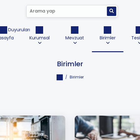
ktrik Duyuruları
asayfa
Kurumsal
Mevzuat
Birimler
Tesi
Birimler
Birimler