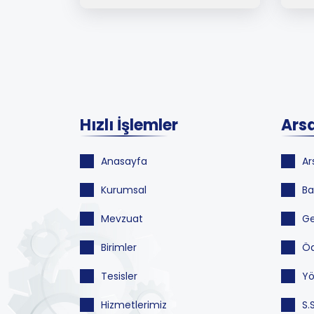
Hızlı İşlemler
Arsa
Anasayfa
Ar
Kurumsal
Ba
Mevzuat
Ge
Birimler
Öd
Tesisler
Yö
Hizmetlerimiz
S.