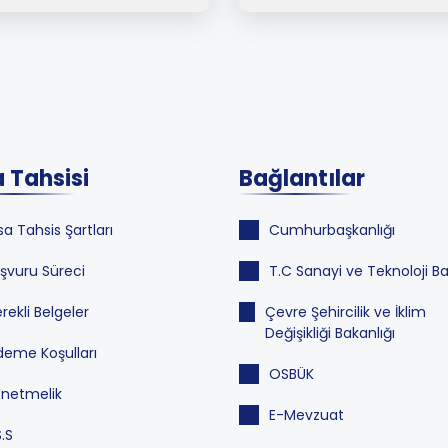
 Tahsisi
Bağlantılar
sa Tahsis Şartları
Cumhurbaşkanlığı
şvuru Süreci
T.C Sanayi ve Teknoloji Ba
rekli Belgeler
Çevre Şehircilik ve İklim
Değişikliği Bakanlığı
eme Koşulları
OSBÜK
netmelik
E-Mevzuat
S.S