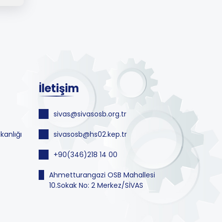
İletişim
sivas@sivasosb.org.tr
kanlığı
sivasosb@hs02.kep.tr
+90(346)218 14 00
Ahmetturangazi OSB Mahallesi
10.Sokak No: 2 Merkez/SİVAS