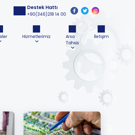
Destek Hattı
+90(346)218 14 00
sler
Hizmetlerimiz
Arsa
İletişim
Tahsis