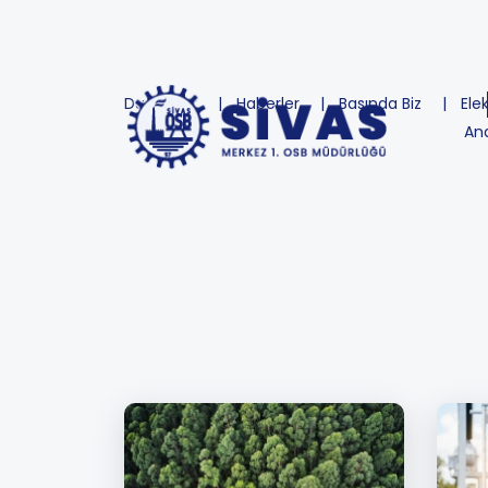
Duyurular
Haberler
Basında Biz
Ele
An