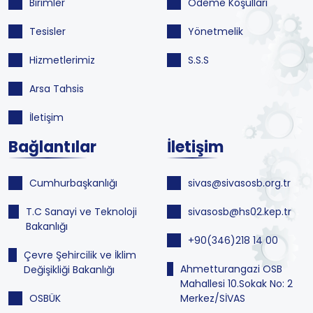
Birimler
Ödeme Koşulları
Tesisler
Yönetmelik
Hizmetlerimiz
S.S.S
Arsa Tahsis
İletişim
Bağlantılar
İletişim
Cumhurbaşkanlığı
sivas@sivasosb.org.tr
T.C Sanayi ve Teknoloji
sivasosb@hs02.kep.tr
Bakanlığı
+90(346)218 14 00
Çevre Şehircilik ve İklim
Ahmetturangazi OSB
Değişikliği Bakanlığı
Mahallesi 10.Sokak No: 2
OSBÜK
Merkez/SİVAS