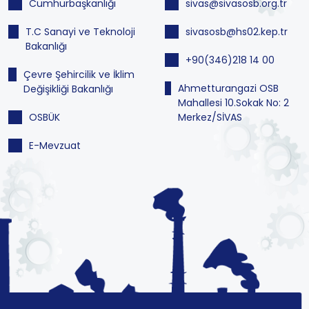
Cumhurbaşkanlığı
sivas@sivasosb.org.tr
T.C Sanayi ve Teknoloji
sivasosb@hs02.kep.tr
Bakanlığı
+90(346)218 14 00
Çevre Şehircilik ve İklim
Ahmetturangazi OSB
Değişikliği Bakanlığı
Mahallesi 10.Sokak No: 2
OSBÜK
Merkez/SİVAS
E-Mevzuat