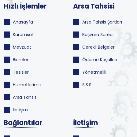
Hızlı İşlemler
Arsa Tahsisi
Anasayfa
Arsa Tahsis Şartları
Kurumsal
Başvuru Süreci
Mevzuat
Gerekli Belgeler
Birimler
Ödeme Koşulları
Tesisler
Yönetmelik
Hizmetlerimiz
S.S.S
Arsa Tahsis
İletişim
Bağlantılar
İletişim