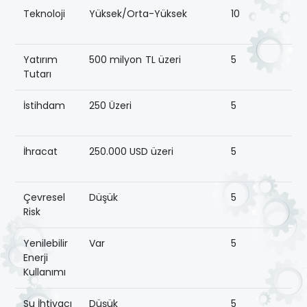
Teknoloji
Yüksek/Orta-Yüksek
10
Yatırım
500 milyon TL üzeri
5
Tutarı
İstihdam
250 Üzeri
5
İhracat
250.000 USD üzeri
5
Çevresel
Düşük
5
Risk
Yenilebilir
Var
5
Enerji
Kullanımı
Su İhtiyacı
Düşük
5