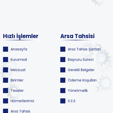
Hızlı İşlemler
Arsa Tahsisi
Anasayfa
Arsa Tahsis Şartları
Kurumsal
Başvuru Süreci
Mevzuat
Gerekli Belgeler
Birimler
Ödeme Koşulları
Tesisler
Yönetmelik
Hizmetlerimiz
S.S.S
Arsa Tahsis