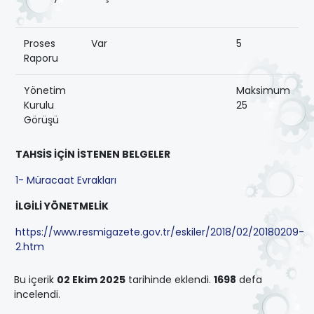
Proses
Var
5
Raporu
Yönetim
Maksimum
Kurulu
25
Görüşü
TAHSİS İÇİN İSTENEN BELGELER
1- Müracaat Evrakları
İLGİLİ YÖNETMELİK
https://www.resmigazete.gov.tr/eskiler/2018/02/20180209-
2.htm
Bu içerik
02 Ekim 2025
tarihinde eklendi.
1698
defa
incelendi.