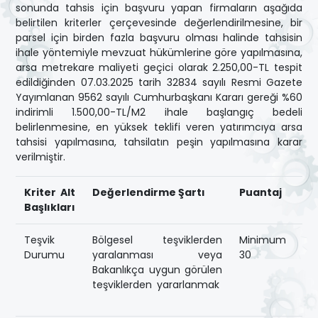
sonunda tahsis için başvuru yapan firmaların aşağıda
belirtilen kriterler çerçevesinde değerlendirilmesine, bir
parsel için birden fazla başvuru olması halinde tahsisin
ihale yöntemiyle mevzuat hükümlerine göre yapılmasına,
arsa metrekare maliyeti geçici olarak 2.250,00-TL tespit
edildiğinden 07.03.2025 tarih 32834 sayılı Resmi Gazete
Yayımlanan 9562 sayılı Cumhurbaşkanı Kararı gereği %60
indirimli 1.500,00-TL/M2 ihale başlangıç bedeli
belirlenmesine, en yüksek teklifi veren yatırımcıya arsa
tahsisi yapılmasına, tahsilatın peşin yapılmasına karar
verilmiştir.
Kriter Alt
Değerlendirme Şartı
Puantaj
Başlıkları
Teşvik
Bölgesel teşviklerden
Minimum
Durumu
yaralanması veya
30
Bakanlıkça uygun görülen
teşviklerden yararlanmak