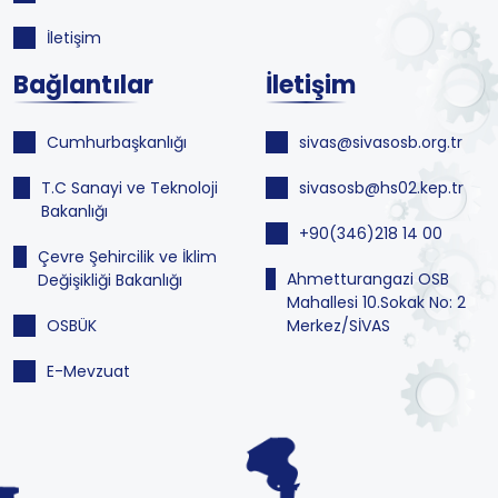
İletişim
Bağlantılar
İletişim
Cumhurbaşkanlığı
sivas@sivasosb.org.tr
T.C Sanayi ve Teknoloji
sivasosb@hs02.kep.tr
Bakanlığı
+90(346)218 14 00
Çevre Şehircilik ve İklim
Ahmetturangazi OSB
Değişikliği Bakanlığı
Mahallesi 10.Sokak No: 2
OSBÜK
Merkez/SİVAS
E-Mevzuat